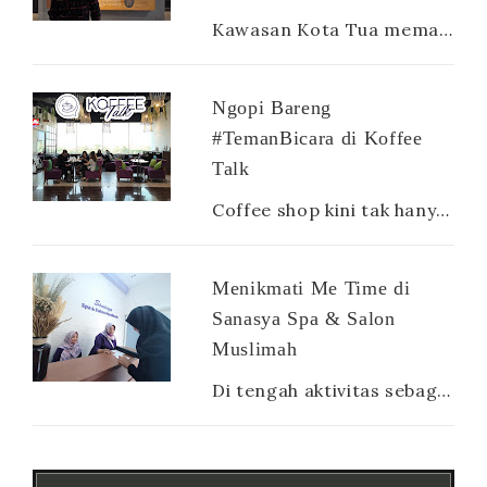
Kawasan Kota Tua memang terdapat banyak sekali museum. Ada museum Mandiri, museum Bank Indonesia, museum Fatahillah yang iconic, museum way...
Ngopi Bareng
#TemanBicara di Koffee
Talk
Coffee shop kini tak hanya diburu oleh para penikmat kopi, tapi juga dicari oleh semua kalangan dari mahasiswa, karyawan hingga ibu rumah ...
Menikmati Me Time di
Sanasya Spa & Salon
Muslimah
Di tengah aktivitas sebagai ibu rumah tangga atau pun ibu pekerja, sesungguhnya para mamak tetap membutuhkan yang namanya me time . Sela...