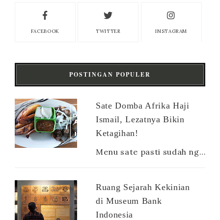
FACEBOOK
TWITTER
INSTAGRAM
POSTINGAN POPULER
Sate Domba Afrika Haji
Ismail, Lezatnya Bikin
Ketagihan!
Menu sate pasti sudah nggak asing lagi buat orang Indonesia. Apalagi jenisnya sangat beragam, ada sate ayam, sate sapi, sate kambing, sate ...
Ruang Sejarah Kekinian
di Museum Bank
Indonesia