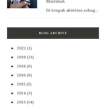
Muslimah
Di tengah aktivitas sebagai ibu rumah tangga atau pun ibu pekerja, sesungguhnya para mamak tetap membutuhkan yang namanya me time . Sela...
BLOG ARCHIVE
►
2022
(1)
►
2019
(21)
►
2018
(6)
►
2016
(9)
►
2015
(5)
►
2014
(3)
►
2013
(14)