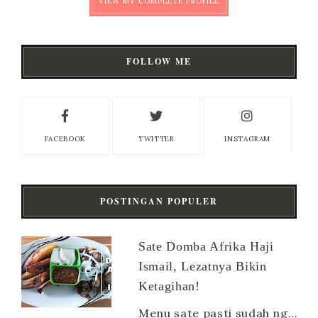
VIEW MY COMPLETE PROFILE
FOLLOW ME
FACEBOOK
TWITTER
INSTAGRAM
POSTINGAN POPULER
Sate Domba Afrika Haji
Ismail, Lezatnya Bikin
Ketagihan!
Menu sate pasti sudah nggak asing lagi buat orang Indonesia. Apalagi jenisnya sangat beragam, ada sate ayam, sate sapi, sate kambing, sate ...