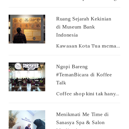
Ruang Sejarah Kekinian
di Museum Bank
Indonesia
Kawasan Kota Tua memang terdapat banyak sekali museum. Ada museum Mandiri, museum Bank Indonesia, museum Fatahillah yang iconic, museum way...
Ngopi Bareng
#TemanBicara di Koffee
Talk
Coffee shop kini tak hanya diburu oleh para penikmat kopi, tapi juga dicari oleh semua kalangan dari mahasiswa, karyawan hingga ibu rumah ...
Menikmati Me Time di
Sanasya Spa & Salon