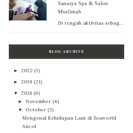
Sanasya Spa & Salon
Muslimah
Di tengah aktivitas sebagai ibu rumah tangga atau pun ibu pekerja, sesungguhnya para mamak tetap membutuhkan yang namanya me time . Sela...
BLOG ARCHIVE
►
2022
(1)
►
2019
(21)
▼
2018
(6)
►
November
(4)
▼
October
(2)
Mengenal Kehidupan Laut di Seaworld
Ancol