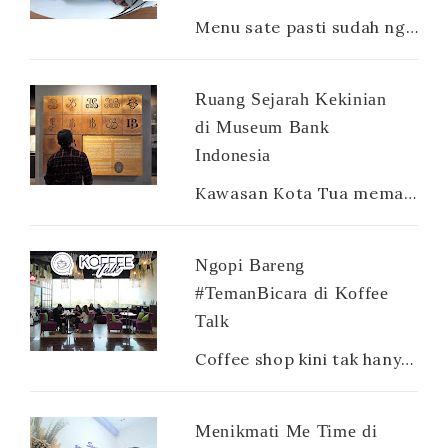
Menu sate pasti sudah nggak asing lagi buat orang Indonesia. Apalagi jenisnya sangat beragam, ada sate ayam, sate sapi, sate kambing, sate ...
Ruang Sejarah Kekinian
di Museum Bank
Indonesia
Kawasan Kota Tua memang terdapat banyak sekali museum. Ada museum Mandiri, museum Bank Indonesia, museum Fatahillah yang iconic, museum way...
Ngopi Bareng
#TemanBicara di Koffee
Talk
Coffee shop kini tak hanya diburu oleh para penikmat kopi, tapi juga dicari oleh semua kalangan dari mahasiswa, karyawan hingga ibu rumah ...
Menikmati Me Time di