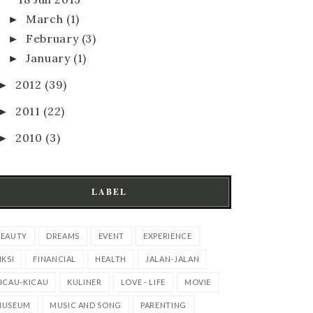
►
March
(1)
►
February
(3)
►
January
(1)
►
2012
(39)
►
2011
(22)
►
2010
(3)
LABEL
EAUTY
DREAMS
EVENT
EXPERIENCE
IKSI
FINANCIAL
HEALTH
JALAN-JALAN
ICAU-KICAU
KULINER
LOVE - LIFE
MOVIE
MUSEUM
MUSIC AND SONG
PARENTING