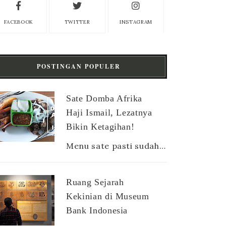
FACEBOOK
TWITTER
INSTAGRAM
POSTINGAN POPULER
Sate Domba Afrika
Haji Ismail, Lezatnya
Bikin Ketagihan!
Menu sate pasti sudah nggak asing lagi buat orang Indonesia. Apalagi jenisnya sangat beragam, ada sate ayam, sate sapi, sate kambing, sate ...
Ruang Sejarah
Kekinian di Museum
Bank Indonesia