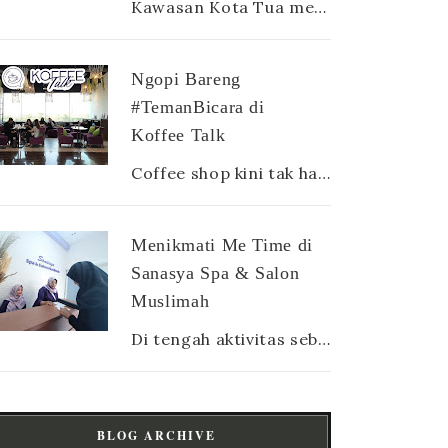
Kawasan Kota Tua memang terdapat banyak sekali museum. Ada museum Mandiri, museum Bank Indonesia, museum Fatahillah yang iconic, museum way...
Ngopi Bareng
#TemanBicara di
Koffee Talk
Coffee shop kini tak hanya diburu oleh para penikmat kopi, tapi juga dicari oleh semua kalangan dari mahasiswa, karyawan hingga ibu rumah ...
Menikmati Me Time di
Sanasya Spa & Salon
Muslimah
Di tengah aktivitas sebagai ibu rumah tangga atau pun ibu pekerja, sesungguhnya para mamak tetap membutuhkan yang namanya me time . Sela...
BLOG ARCHIVE