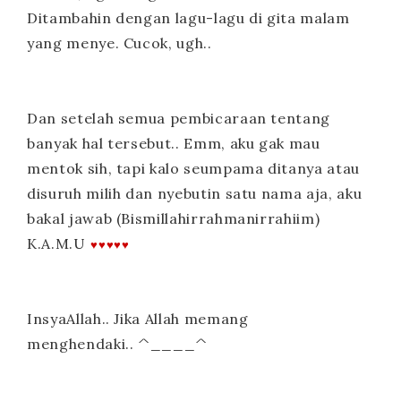
Ditambahin dengan lagu-lagu di gita malam
yang menye. Cucok, ugh..
Dan setelah semua pembicaraan tentang
banyak hal tersebut.. Emm, aku gak mau
mentok sih, tapi kalo seumpama ditanya atau
disuruh milih dan nyebutin satu nama aja, aku
bakal jawab (Bismillahirrahmanirrahiim)
K.A.M.U
♥
♥
♥
♥
♥
InsyaAllah.. Jika Allah memang
menghendaki..
^____^