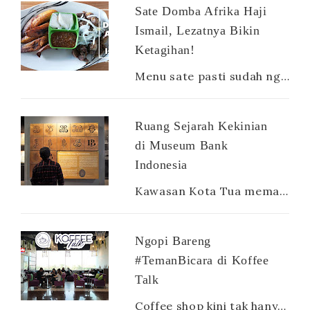
Sate Domba Afrika Haji
Ismail, Lezatnya Bikin
Ketagihan!
Menu sate pasti sudah nggak asing lagi buat orang Indonesia. Apalagi jenisnya sangat beragam, ada sate ayam, sate sapi, sate kambing, sate ...
Ruang Sejarah Kekinian
di Museum Bank
Indonesia
Kawasan Kota Tua memang terdapat banyak sekali museum. Ada museum Mandiri, museum Bank Indonesia, museum Fatahillah yang iconic, museum way...
Ngopi Bareng
#TemanBicara di Koffee
Talk
Coffee shop kini tak hanya diburu oleh para penikmat kopi, tapi juga dicari oleh semua kalangan dari mahasiswa, karyawan hingga ibu rumah ...