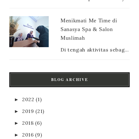
Menikmati Me Time di
Sanasya Spa & Salon
Muslimah
Di tengah aktivitas sebagai ibu rumah tangga atau pun ibu pekerja, sesungguhnya para mamak tetap membutuhkan yang namanya me time . Sela...
BLOG ARCHIVE
►
2022
(1)
►
2019
(21)
►
2018
(6)
►
2016
(9)