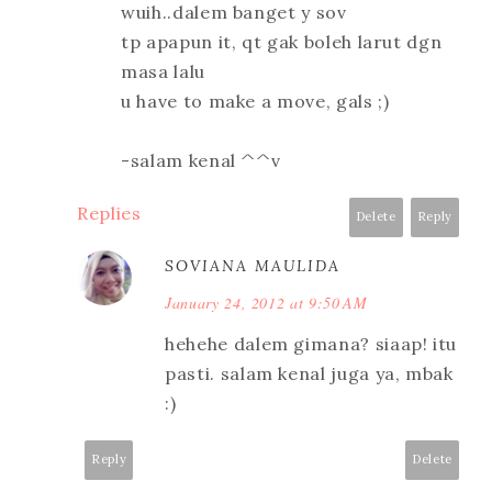
wuih..dalem banget y sov
tp apapun it, qt gak boleh larut dgn
masa lalu
u have to make a move, gals ;)
-salam kenal ^^v
Replies
Delete
Reply
SOVIANA MAULIDA
January 24, 2012 at 9:50 AM
hehehe dalem gimana? siaap! itu
pasti. salam kenal juga ya, mbak
:)
Reply
Delete