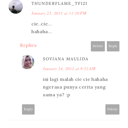
THUNDERFLAME_TF121
January 23, 2012 at 11:20 PM
cie..cie...
hahaha...
Replies
Delete
Reply
SOVIANA MAULIDA
January 24, 2012 at 9:52 AM
ini lagi malah cie cie hahaha
ngerasa punya cerita yang
sama ya? :p
Reply
Delete